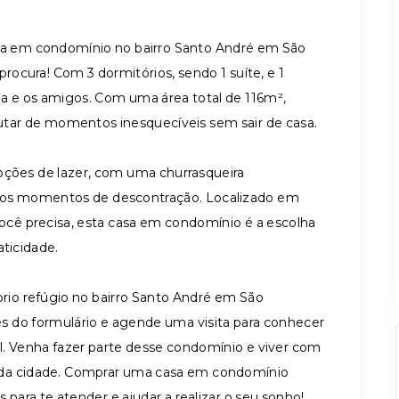
asa em condomínio no bairro Santo André em São
ocura! Com 3 dormitórios, sendo 1 suíte, e 1
ília e os amigos. Com uma área total de 116m²,
rutar de momentos inesquecíveis sem sair de casa.
pções de lazer, com uma churrasqueira
o os momentos de descontração. Localizado em
você precisa, esta casa em condomínio é a escolha
aticidade.
prio refúgio no bairro Santo André em São
s do formulário e agende uma visita para conhecer
el. Venha fazer parte desse condomínio e viver com
 da cidade. Comprar uma casa em condomínio
s para te atender e ajudar a realizar o seu sonho!