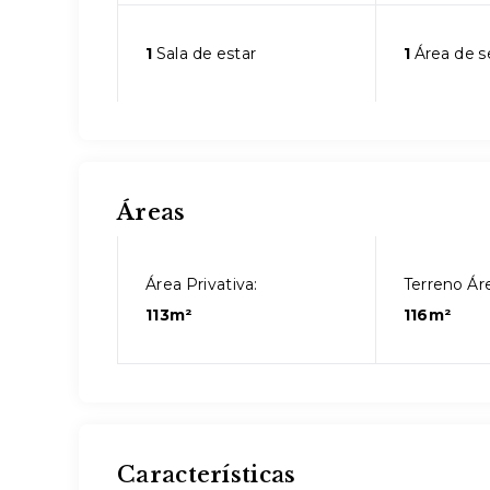
1
Sala de estar
1
Área de s
Áreas
Área Privativa:
Terreno Áre
113m²
116m²
Características