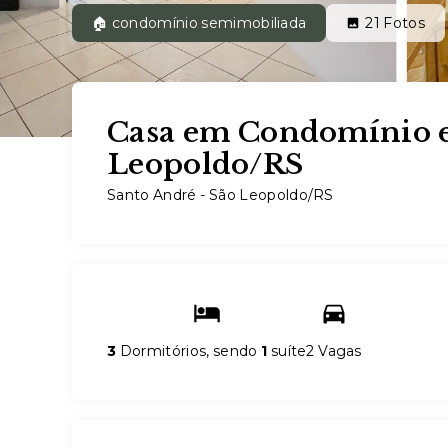
🏠 condomínio semimobiliada
21
Fotos
Casa em Condomínio e
Leopoldo/RS
Santo André - São Leopoldo/RS
3
Dormitórios, sendo
1
suíte
2 Vagas