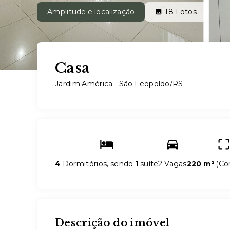
Amplitude e localização
18
Fotos
Casa
Jardim América - São Leopoldo/RS
4
Dormitórios, sendo
1
suíte
2 Vagas
220 m²
(
Co
Descrição do imóvel