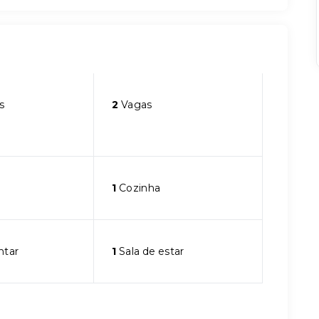
s
2
Vagas
1
Cozinha
ntar
1
Sala de estar