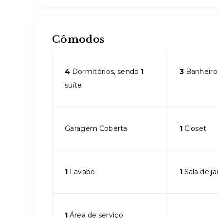
Cômodos
4
Dormitórios, sendo
1
3
Banheiro
suíte
Garagem Coberta
1
Closet
1
Lavabo
1
Sala de ja
1
Área de serviço