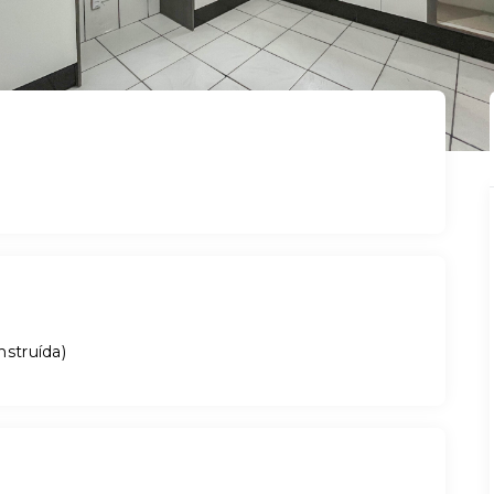
nstruída
)