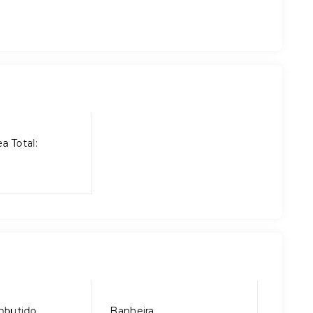
a Total:
mbutido
Banheira