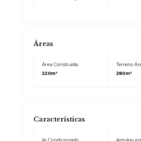
Áreas
Área Construída:
Terreno Áre
220m²
280m²
Características
Ar Condicionado
Armário e