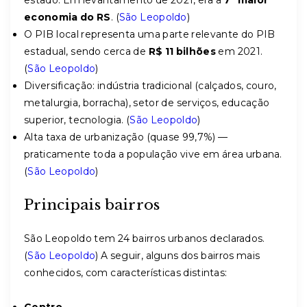
estado. Em levantamento de 2021, era a
7ª maior
economia do RS
. (
São Leopoldo
)
O PIB local representa uma parte relevante do PIB
estadual, sendo cerca de
R$ 11 bilhões
em 2021.
(
São Leopoldo
)
Diversificação: indústria tradicional (calçados, couro,
metalurgia, borracha), setor de serviços, educação
superior, tecnologia. (
São Leopoldo
)
Alta taxa de urbanização (quase 99,7%) —
praticamente toda a população vive em área urbana.
(
São Leopoldo
)
Principais bairros
São Leopoldo tem 24 bairros urbanos declarados.
(
São Leopoldo
) A seguir, alguns dos bairros mais
conhecidos, com características distintas: