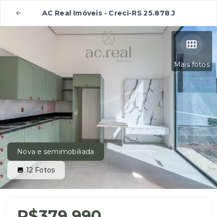
AC Real Imóveis - Creci-RS 25.878 J
Mais fotos
Nova e semimobiliada
12
Fotos
R$379.990