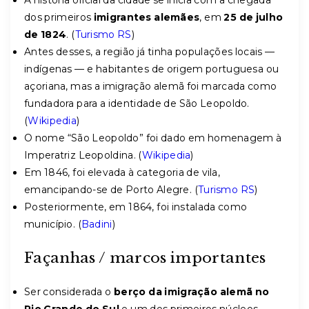
A história oficial da cidade se inicia com a chegada
dos primeiros
imigrantes alemães
, em
25 de julho
de 1824
. (
Turismo RS
)
Antes desses, a região já tinha populações locais —
indígenas — e habitantes de origem portuguesa ou
açoriana, mas a imigração alemã foi marcada como
fundadora para a identidade de São Leopoldo.
(
Wikipedia
)
O nome “São Leopoldo” foi dado em homenagem à
Imperatriz Leopoldina. (
Wikipedia
)
Em 1846, foi elevada à categoria de vila,
emancipando-se de Porto Alegre. (
Turismo RS
)
Posteriormente, em 1864, foi instalada como
município. (
Badini
)
Façanhas / marcos importantes
Ser considerada o
berço da imigração alemã no