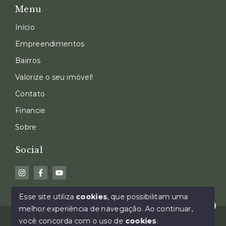
Menu
Início
Empreendimentos
Bairros
Valorize o seu imóvel!
Contato
Financie
Sobre
Social
Esse site utiliza
cookies
, que possibilitam uma
melhor experiência de navegação.
Ao continuar,
Olá! Como a AC Real pode te auxiliar?
© Copyright 2026 - AC Real Imóveis - Creci-RS 25.878
você concorda com o uso de
cookies
.