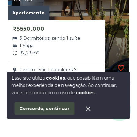
Apartamento
R$550.000
3 Dormitórios, sendo 1 suíte
1 Vaga
92,29 m²
Centro - São Leopoldo/RS
Esse site utiliza
cookies
, que possibilitam uma
melhor experiência de navegação.
Ao continuar,
Olá! Como a AC Real pode te auxiliar?
você concorda com o uso de
cookies
.
Concordo, continuar