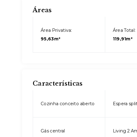
Áreas
Área Privativa:
Área Total:
95,63m²
119,91m²
Características
Cozinha conceito aberto
Espera spli
Gás central
Living 2 A