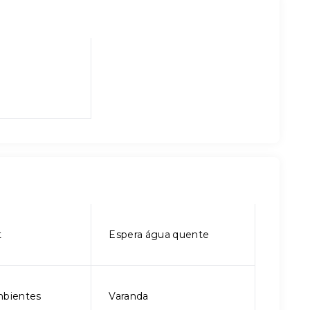
t
Espera água quente
mbientes
Varanda