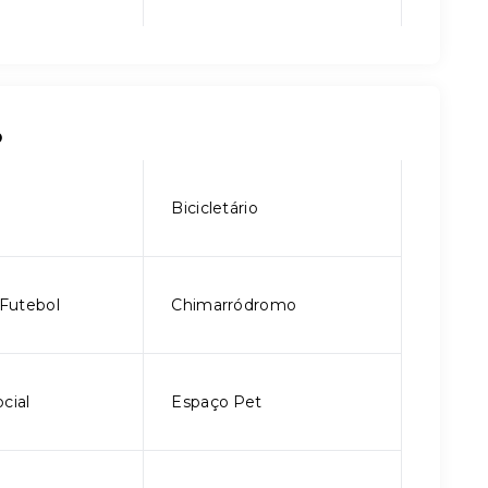
o
Bicicletário
Futebol
Chimarródromo
cial
Espaço Pet