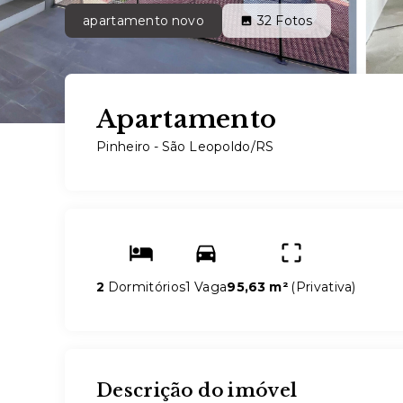
apartamento novo
32
Fotos
Apartamento
Pinheiro - São Leopoldo/RS
2
Dormitórios
1 Vaga
95,63 m²
(
Privativa
)
Descrição do imóvel