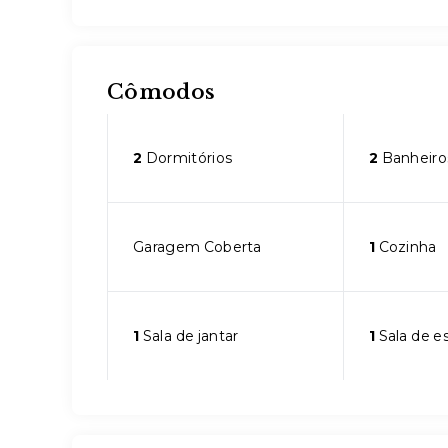
Cômodos
2
Dormitórios
2
Banheiro
Garagem Coberta
1
Cozinha
1
Sala de jantar
1
Sala de e