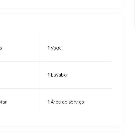
s
1
Vaga
1
Lavabo
star
1
Área de serviço