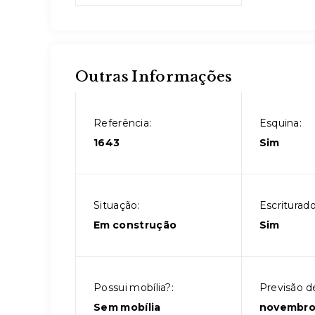
Outras Informações
Referência:
Esquina:
1643
Sim
Situação:
Escriturado
Em construção
Sim
Possui mobília?:
Previsão d
Sem mobília
novembro