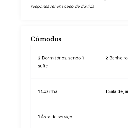
responsável em caso de dúvida
Cômodos
2
Dormitórios, sendo
1
2
Banheiro
suíte
1
Cozinha
1
Sala de ja
1
Área de serviço