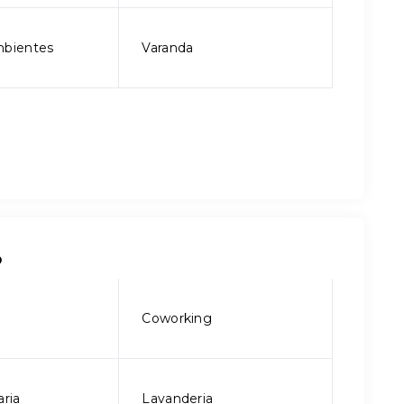
mbientes
Varanda
o
o
Coworking
ria
Lavanderia