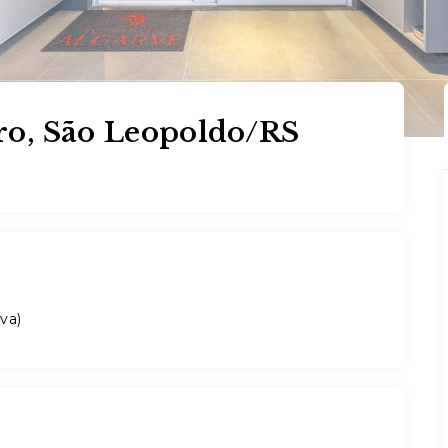
o, São Leopoldo/RS
iva
)