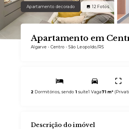
Apartamento decorado
12
Fotos
Apartamento em Centr
Algarve -
Centro - São Leopoldo/RS
2
Dormitórios, sendo
1
suíte
1 Vaga
71 m²
(
Privat
Descrição do imóvel