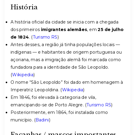
História
A história oficial da cidade se inicia com a chegada
dos primeiros
imigrantes alemães
, em
25 de julho
de 1824
. (
Turismo RS
)
Antes desses, a região já tinha populações locais —
indígenas — e habitantes de origem portuguesa ou
açoriana, mas a imigração alemã foi marcada como
fundadora para a identidade de São Leopoldo.
(
Wikipedia
)
O nome “São Leopoldo” foi dado em homenagem à
Imperatriz Leopoldina. (
Wikipedia
)
Em 1846, foi elevada à categoria de vila,
emancipando-se de Porto Alegre. (
Turismo RS
)
Posteriormente, em 1864, foi instalada como
município. (
Badini
)
Façanhas / marcos importantes