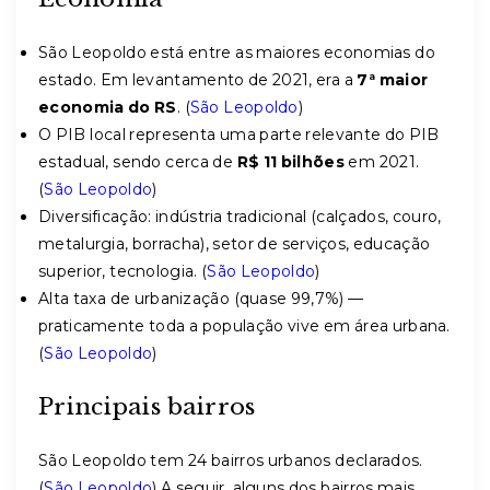
São Leopoldo está entre as maiores economias do
estado. Em levantamento de 2021, era a
7ª maior
economia do RS
. (
São Leopoldo
)
O PIB local representa uma parte relevante do PIB
estadual, sendo cerca de
R$ 11 bilhões
em 2021.
(
São Leopoldo
)
Diversificação: indústria tradicional (calçados, couro,
metalurgia, borracha), setor de serviços, educação
superior, tecnologia. (
São Leopoldo
)
Alta taxa de urbanização (quase 99,7%) —
praticamente toda a população vive em área urbana.
(
São Leopoldo
)
Principais bairros
São Leopoldo tem 24 bairros urbanos declarados.
(
São Leopoldo
) A seguir, alguns dos bairros mais